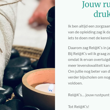
Jouw ru
druk
Ik ben altijd een zorgza
van de opleiding zag ik 
iets te doen met de kenn
Daarom zag Rel@K’s in ja
Bij Rel@K’s wil ik graag
omdat ik ervan overtuigd
meer levenskwaliteit kan
Om jullie nog beter van di
verder bijscholen om nog
voldoen.
Rel@K’s… jouw rustpunt 
Tot Rel@K’s!