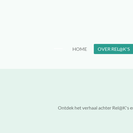
Ga
direct
naar
de
hoofdinhoud
HOME
OVER REL@K'S
Ontdek het verhaal achter Rel@K's en