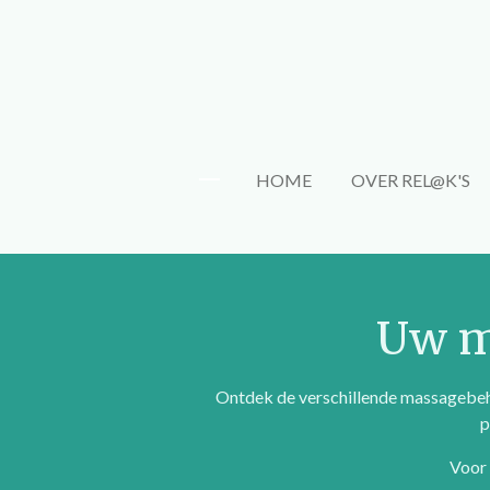
Ga
direct
naar
de
hoofdinhoud
HOME
OVER REL@K'S
Uw m
Ontdek de verschillende massagebeha
p
Voor 